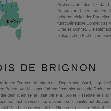
Archivar. Seit dem 17. Jahr
Anbau von Reben und dem Ke
gehören einige der Parzellen
führt Bénédicte Bonnet das
Charles Bonnet. Die Rebfläc
biologischen Richtlinien bewi
OIS DE BRIGNON
örfchen Fournès, in mitten des Department Gard, liegt die 
igen Böden. Vor Millionen Jahren floss hier noch die Rhône en
ie dem Wein seine Kraft verleiht. Große Kieselsteine sind a
n sie nachts wieder ab, was sich sehr positiv auf die Aus
 viel Wind aus nordwestlicher Richtung, der sog. Mistral. Di