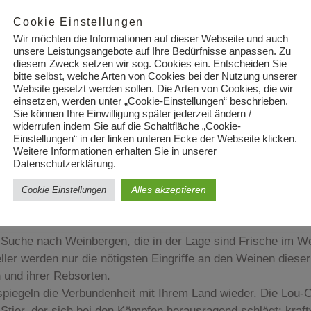
rum die Domaine so gut wie keine Pilzerkrankungen kennt.
Cookie Einstellungen
deihen in der gleichnamigen Lage auf grobem Kiesboden. Boi
Wir möchten die Informationen auf dieser Webseite und auch
hier ein kleiner Eichenhain stand. Lediglich eine einzige Ei
unsere Leistungsangebote auf Ihre Bedürfnisse anpassen. Zu
lden.
diesem Zweck setzen wir sog. Cookies ein. Entscheiden Sie
bitte selbst, welche Arten von Cookies bei der Nutzung unserer
Website gesetzt werden sollen. Die Arten von Cookies, die wir
einsetzen, werden unter „Cookie-Einstellungen“ beschrieben.
Sie können Ihre Einwilligung später jederzeit ändern /
widerrufen indem Sie auf die Schaltfläche „Cookie-
 MICHEL GASSIER
Einstellungen“ in der linken unteren Ecke der Webseite klicken.
Weitere Informationen erhalten Sie in unserer
Datenschutzerklärung.
r, komplexer und interessanter als die des Winzers. Das Terr
Alles akzeptieren
Cookie Einstellungen
ten kann. Erst zum Schluss bei der Assemblage der Weine ist
 Suche nach Weinbergen, die in der Lage sind Frische im W
ller werden nur die nötigsten Eingriffe an den Weinen die
n und ihrer Rebsorten.
spiegeln die Verbundenheit mit Ihrem Land wieder. Die Lou-
r Stier, der sich bei den Kämpfen herausragend schlägt: kraf