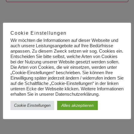
a
n
n
s
Cookie Einstellungen
s
t
Wir möchten die Informationen auf dieser Webseite und
auch unsere Leistungsangebote auf Ihre Bedürfnisse
t
anpassen. Zu diesem Zweck setzen wir sog. Cookies ein.
a
Entscheiden Sie bitte selbst, welche Arten von Cookies
bei der Nutzung unserer Website gesetzt werden sollen.
l
Die Arten von Cookies, die wir einsetzen, werden unter
a
„Cookie-Einstellungen“ beschrieben. Sie können Ihre
Einwilligung später jederzeit ändern / widerrufen indem Sie
t
auf die Schaltfläche „Cookie-Einstellungen“ in der linken
l
unteren Ecke der Webseite klicken. Weitere Informationen
u
erhalten Sie in unserer Datenschutzerklärung.
t
Alles akzeptieren
Cookie Einstellungen
n
u
g