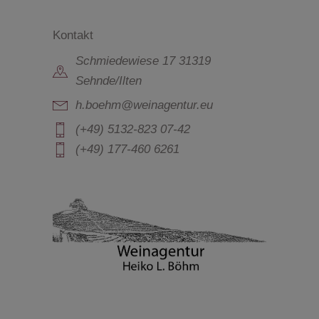
n
A
Kontakt
g
n
Schmiedewiese 17 31319
s
e
Sehnde/Ilten
h.boehm@weinagentur.eu
i
n
(+49) 5132-823 07-42
c
(+49) 177-460 6261
S
h
u
t
c
e
n
h
-