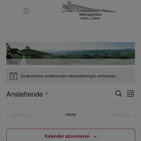
Veranstalt
Es sind keine anstehenden Veranstaltungen vorhanden.
Hinweis
V
Anstehende
V
Suche
Liste
Datum
e
e
wählen.
Vorherige
Heute
Nächste
Veranstaltungen
Veransta
r
r
Kalender abonnieren
a