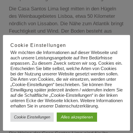
Die Casa Santos Lima liegt mitten in den Hügeln
des Weinbaugebietes Lisboa, etwa 50 Kilometer
nördlich von Lissabon. Die Nähe zum Atlantik bringt
Feuchtigkeit und Wind. Der Boden besteht aus
sandigem Ton. Er ist voll von versteinerten
Cookie Einstellungen
Meeresablagerungen und unmittelbar vor dem
Wir möchten die Informationen auf dieser Webseite und
Gutshaus sind große, versteinerte Knochen eines
auch unsere Leistungsangebote auf Ihre Bedürfnisse
Sauriers gefunden worden, die jetzt die Terrasse
anpassen. Zu diesem Zweck setzen wir sog. Cookies ein.
zieren.
Entscheiden Sie bitte selbst, welche Arten von Cookies
bei der Nutzung unserer Website gesetzt werden sollen.
Das Land ist seit Generationen im Besitz der
Die Arten von Cookies, die wir einsetzen, werden unter
„Cookie-Einstellungen“ beschrieben. Sie können Ihre
Familie von José Luis Oliveira da Silva. Er selbst
Einwilligung später jederzeit ändern / widerrufen indem Sie
ist gelernter Banker hat sich jedoch früh der
auf die Schaltfläche „Cookie-Einstellungen“ in der linken
Produktion von Wein verschrieben und das Weingut
unteren Ecke der Webseite klicken. Weitere Informationen
erhalten Sie in unserer Datenschutzerklärung.
in 5. Generation übernommen. Er hat den Keller
modernisiert, hat neue Barriques gekauft und einen
Alles akzeptieren
Cookie Einstellungen
tüchtigen Önologen angeworben.