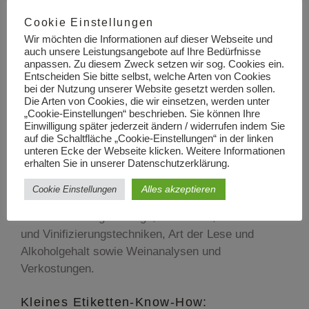
hochkarätige Weine finden sich in dieser Stufe
wieder, wenn sie aus nicht zugelassenen Rebsorten
Cookie Einstellungen
bestehen oder die Region keinen
Wir möchten die Informationen auf dieser Webseite und
auch unsere Leistungsangebote auf Ihre Bedürfnisse
Qualitätsweinstatus hat.
anpassen. Zu diesem Zweck setzen wir sog. Cookies ein.
Entscheiden Sie bitte selbst, welche Arten von Cookies
Denomicao de Origem
bei der Nutzung unserer Website gesetzt werden sollen.
Die Arten von Cookies, die wir einsetzen, werden unter
Controlada (DOC)/ Denomicao
„Cookie-Einstellungen“ beschrieben. Sie können Ihre
Einwilligung später jederzeit ändern / widerrufen indem Sie
de Origem Protegida (DOP)
auf die Schaltfläche „Cookie-Einstellungen“ in der linken
unteren Ecke der Webseite klicken. Weitere Informationen
erhalten Sie in unserer Datenschutzerklärung.
Hierbei handelt es sich um Weine einer
kontrollierten Herkunft, bzw. eines geschützten
Alles akzeptieren
Cookie Einstellungen
Ursprungs. In dieser Stufe gibt es strenge
Vorschriften bzgl. Erträge, Rebsorten, Weinbau-
und Vinifizierungstechniken, Art der Lese und
Alkoholgehalt sowie Weinanalysen und
Verkostungen.
Kleines Etiketten-Know-How: