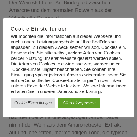
Der Wein stellt eine Art Bindeglied zwischen
Amarone und dem normalen Rotwein aus der
Valpolicella-Gegend dar.
Der Amarone ist ein Valpolicella aus
Cookie Einstellungen
teilgetrockneten Trauben. Das heißt die Trauben
Wir möchten die Informationen auf dieser Webseite und
bleiben am Stock bis sie voll reif sind, dann werden
auch unsere Leistungsangebote auf Ihre Bedürfnisse
anpassen. Zu diesem Zweck setzen wir sog. Cookies ein.
sie gelesen und einige Wochen an der Luft
Entscheiden Sie bitte selbst, welche Arten von Cookies
getrocknet ehe sie vergoren werden. Dabei
bei der Nutzung unserer Website gesetzt werden sollen.
verlieren sie wässrige Bestandteile. Dadurch steigt
Die Arten von Cookies, die wir einsetzen, werden unter
„Cookie-Einstellungen“ beschrieben. Sie können Ihre
die Konzentration der Extraktstoffe und des
Einwilligung später jederzeit ändern / widerrufen indem Sie
Zuckers. Der Amarone ist deshalb ein
auf die Schaltfläche „Cookie-Einstellungen“ in der linken
unteren Ecke der Webseite klicken. Weitere Informationen
körperreicher, alkoholreicher, mächtiger Wein.
erhalten Sie in unserer Datenschutzerklärung.
Bei unserem „Ripensato“ dagegen werden die
Trauben normal vergoren und dann für einige
Alles akzeptieren
Cookie Einstellungen
Wochen auf die Schalen des Amarone gelegt,
nachdem der Amarone abgezogen wurde. Dabei
nimmt der Wein aus dem Amaronetrester Extrakt
auf und jene reifen, marmeladigen Töne, die typisch