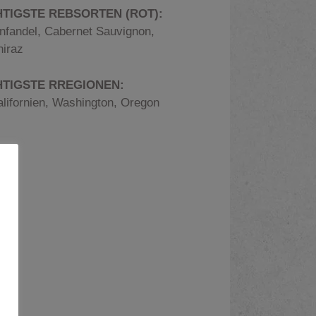
TIGSTE REBSORTEN (ROT):
infandel, Cabernet Sauvignon,
hiraz
HTIGSTE RREGIONEN:
alifornien, Washington, Oregon