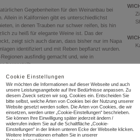
WICH
natürlichen Gegebenheiten für den Weinanbau bei
Z
Allein in Kalifornien gibt es unterschiedlichst
S
eten, in denen Trauben nur schwer reifen, bis hin
lich zu heiß für elegante Weine ist. Das der
WIC
ckt, zeigt sich auch daran, dass bisher nur im Napa
K
lagen identifiziert und mit Reben bepflanzt wurden.
-Regionen ausfindig gemacht und, wie in
e hergestellt.
Cookie Einstellungen
Wir möchten die Informationen auf dieser Webseite und auch
unsere Leistungsangebote auf Ihre Bedürfnisse anpassen. Zu
diesem Zweck setzen wir sog. Cookies ein. Entscheiden Sie
bitte selbst, welche Arten von Cookies bei der Nutzung unserer
Website gesetzt werden sollen. Die Arten von Cookies, die wir
einsetzen, werden unter „Cookie-Einstellungen“ beschrieben.
Sie können Ihre Einwilligung später jederzeit ändern /
widerrufen indem Sie auf die Schaltfläche „Cookie-
Einstellungen“ in der linken unteren Ecke der Webseite klicken.
Weitere Informationen erhalten Sie in unserer