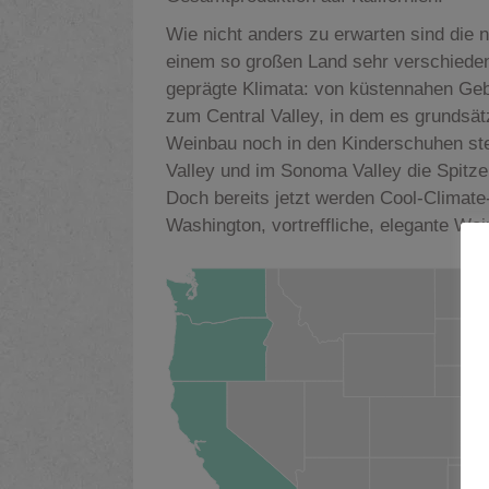
Wie nicht anders zu erwarten sind die 
einem so großen Land sehr verschieden. 
geprägte Klimata: von küstennahen Gebi
zum Central Valley, in dem es grundsätz
Weinbau noch in den Kinderschuhen ste
Valley und im Sonoma Valley die Spitzen
Doch bereits jetzt werden Cool-Climate
Washington, vortreffliche, elegante Wein