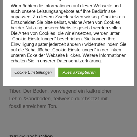
Wir möchten die Informationen auf dieser Webseite und
ist also eine runde Sache: Etiketten rund, Wein
auch unsere Leistungsangebote auf Ihre Bedürfnisse
rund, Preis rund, alles rund.
anpassen. Zu diesem Zweck setzen wir sog. Cookies ein.
Die gehobene Rupestro-Linie präsentiert sich
Entscheiden Sie bitte selbst, welche Arten von Cookies
bei der Nutzung unserer Website gesetzt werden sollen.
elegant und edel. Sie zeigt mittig auf dem
Die Arten von Cookies, die wir einsetzen, werden unter
Weinetikett die Sonne. Ein eindeutiges Indiz, dass
„Cookie-Einstellungen“ beschrieben. Sie können Ihre
Einwilligung später jederzeit ändern / widerrufen indem Sie
Cardeto sich auf der Sonnenseite sieht und das mit
auf die Schaltfläche „Cookie-Einstellungen“ in der linken
Recht: Die Weinbergslagen am Tiber und See
unteren Ecke der Webseite klicken. Weitere Informationen
Bolsena sind die bevorzugten Lagen in Umbrien.
erhalten Sie in unserer Datenschutzerklärung.
Sie profitieren einerseits von den kühlenden Winden
Alles akzeptieren
Cookie Einstellungen
der Apenninen, andererseits von der
ausgleichenden Wirkung des Lago Bolsena und des
Tiber. Der Boden, vorwiegend ein kalkreicher
Lehm-/Sandboden, teilweise durchsetzt mit
fossilienreichem Ton.
zurück nach Italien