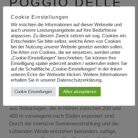
POGGIO DELLE
FAINE
Cookie Einstellungen
Wir möchten die Informationen auf dieser Webseite und
auch unsere Leistungsangebote auf Ihre Bedürfnisse
Toskana: Das Synonym für eine grüne
anpassen. Zu diesem Zweck setzen wir sog. Cookies ein.
Entscheiden Sie bitte selbst, welche Arten von Cookies
Hügellandschaft mit Olivenhainen, Zedern und
bei der Nutzung unserer Website gesetzt werden sollen.
natürlich Weinbergen im nordwestlichen Teil
Die Arten von Cookies, die wir einsetzen, werden unter
„Cookie-Einstellungen“ beschrieben. Sie können Ihre
Mittelitaliens, wo die Sangiovese-Traube ihre
Einwilligung später jederzeit ändern / widerrufen indem Sie
weiteste Verbreitung Italiens findet. Von hier kommt
auf die Schaltfläche „Cookie-Einstellungen“ in der linken
Poggio delle Faine.
unteren Ecke der Webseite klicken. Weitere Informationen
erhalten Sie in unserer Datenschutzerklärung.
Die rote Cuvée aus 80% Sangiovese und 20%
Alles akzeptieren
Cookie Einstellungen
Cabernet Sauvignon misst sich mit den großen
Super Toskanern dieser Region. Der Wein stammt
aus Rebanlagen, die in Höhen zwischen 200 und
400 m vorwiegend nach Süden exponiert sind.
Durch die intensive Sonneneinstrahlung und die
kühlenden Winde entstehen besonders saftige,