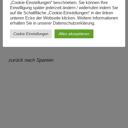
Zersetzung. Diese Batonnage bewirkt einen fülligen,
„Cookie-Einstellungen“ beschrieben. Sie können Ihre
Einwilligung später jederzeit ändern / widerrufen indem Sie
fruchtigen Charakter mit feinem Schmelz.
auf die Schaltfläche „Cookie-Einstellungen“ in der linken
Dieser Wein überzeugte auch Robert Parker und
unteren Ecke der Webseite klicken. Weitere Informationen
Jancis Robinson. Letztere erwählte diesen Wein für
erhalten Sie in unserer Datenschutzerklärung.
die Fluggesellschaften British Airways und Iberia.
Alles akzeptieren
Cookie Einstellungen
zurück nach Spanien