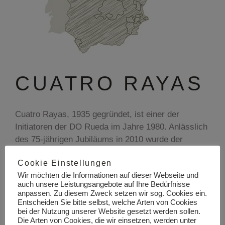
CUATRO RAYAS
Cuatro Rayas, 1935 gegründet, ist einer der
Initiatoren der DO Rueda im Jahre 1980. Anlässlich
des 75-jährigen Jubiläums in 2010 wurde der
Ausnahmewein Cuatro Rayas Viñedos Centenarios
Cookie Einstellungen
ins Leben gerufen, eine Selektion von sehr alten
Wir möchten die Informationen auf dieser Webseite und
Verdejo Reben, im Alter zwischen 90 und 110
auch unsere Leistungsangebote auf Ihre Bedürfnisse
Jahren. Die Gärung erfolgt mit natürlichen Hefen
anpassen. Zu diesem Zweck setzen wir sog. Cookies ein.
auf denen der Wein vier Monate verweilt.
Entscheiden Sie bitte selbst, welche Arten von Cookies
bei der Nutzung unserer Website gesetzt werden sollen.
Gelegentliches Aufrühren der Hefe schütz vor
Die Arten von Cookies, die wir einsetzen, werden unter