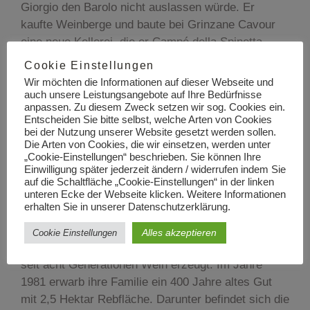
Giorgio den Barolo nicht auslassen würde. Er
kaufte Weinberge und baute bei Grinzane Cavour
eine neue Kellerei, die er Campé della Spinetta
nannte. Von dort kommt sein Barolo Campé. Ein
Cookie Einstellungen
Wein von seltener Dichte und Konzentration. Für
Wir möchten die Informationen auf dieser Webseite und
den Barolo wählte er den Löwen von Dürer, weil er
auch unsere Leistungsangebote auf Ihre Bedürfnisse
anpassen. Zu diesem Zweck setzen wir sog. Cookies ein.
ein Wein ist, der nicht nur viel Kraft, sondern auch
Entscheiden Sie bitte selbst, welche Arten von Cookies
Eleganz verkörpert.
bei der Nutzung unserer Website gesetzt werden sollen.
Die Arten von Cookies, die wir einsetzen, werden unter
„Cookie-Einstellungen“ beschrieben. Sie können Ihre
E. PIRA & FIGLI
Einwilligung später jederzeit ändern / widerrufen indem Sie
auf die Schaltfläche „Cookie-Einstellungen“ in der linken
unteren Ecke der Webseite klicken. Weitere Informationen
erhalten Sie in unserer Datenschutzerklärung.
Die attraktive Weinmacherin Chiara Boschis wird
als eine der ersten Produzentinnen des Barolo
Alles akzeptieren
Cookie Einstellungen
geachtet. Sie selbst stammt aus einer Familie, die
seit acht Generationen Wein erzeugt. Im Jahre
1981 erwarb ihre Familie ein 400 Jahre altes Gut
mit 2,5 Hektar Rebfläche. Darunter befindet sich die