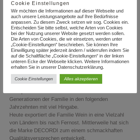
BORGO
Cookie Einstellungen
Wir möchten die Informationen auf dieser Webseite und
auch unsere Leistungsangebote auf Ihre Bedürfnisse
Das Weingut Vinicola Decordi hat seinen Ursprung
anpassen. Zu diesem Zweck setzen wir sog. Cookies ein.
Entscheiden Sie bitte selbst, welche Arten von Cookies
in einer in einer alten Familientaverne in Cremona
bei der Nutzung unserer Website gesetzt werden sollen.
(eine Stadt mit berühmter Geigenbau-Tradition), in
Die Arten von Cookies, die wir einsetzen, werden unter
der Qurico Decordi der Erste, eigenen Hauswein zu
„Cookie-Einstellungen“ beschrieben. Sie können Ihre
Einwilligung später jederzeit ändern / widerrufen indem Sie
traditionell italienischer Küche servierte. Alles
auf die Schaltfläche „Cookie-Einstellungen“ in der linken
begann mit eigenen kleinen Fässern Rotwein aus
unteren Ecke der Webseite klicken. Weitere Informationen
erhalten Sie in unserer Datenschutzerklärung.
Fortana, Ancelotta und Lambrusco für die Gäste
des Hauses. Aus dem reinen Verkauf des Weins
Alles akzeptieren
Cookie Einstellungen
wurde Faszination und Neugier für die
Weinproduktion. Dieser widmeten sich die nächsten
Generationen der Familie in den folgenden
Jahrzehnten mit viel Hingabe.
Heute exportiert die Familie Wein in eine Vielzahl
von Ländern bis nach Fernost. Mittlerweile hat sich
die Marke DECORDI zum einem schmackhaften
Qualitätsversprechen entwickelt.