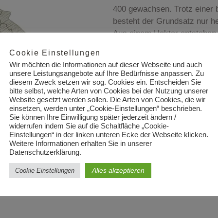
400 gewachsen. Trotz einer 
besteht der Grundsatz nur h
Aus einem Hektar entstehen 
Der trocken ausgebaute Lam
Cookie Einstellungen
Subregion Grasparossa, ist e
Wir möchten die Informationen auf dieser Webseite und auch
Lambrusco, während der Lam
unsere Leistungsangebote auf Ihre Bedürfnisse anpassen. Zu
Reggiano, eine verspielte, re
diesem Zweck setzen wir sog. Cookies ein. Entscheiden Sie
bitte selbst, welche Arten von Cookies bei der Nutzung unserer
Beide leben ihre Typizität, d
Website gesetzt werden sollen. Die Arten von Cookies, die wir
verdanken haben. Sie vermit
einsetzen, werden unter „Cookie-Einstellungen“ beschrieben.
Sie können Ihre Einwilligung später jederzeit ändern /
Harmonie.
widerrufen indem Sie auf die Schaltfläche „Cookie-
Einstellungen“ in der linken unteren Ecke der Webseite klicken.
Weitere Informationen erhalten Sie in unserer
Datenschutzerklärung.
Alles akzeptieren
Cookie Einstellungen