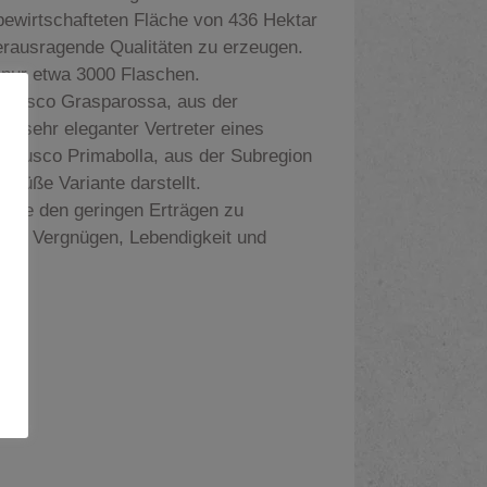
bewirtschafteten Fläche von 436 Hektar
erausragende Qualitäten zu erzeugen.
nur etwa 3000 Flaschen.
brusco Grasparossa, aus der
in sehr eleganter Vertreter eines
brusco Primabolla, aus der Subregion
stsüße Variante darstellt.
ie sie den geringen Erträgen zu
teln Vergnügen, Lebendigkeit und